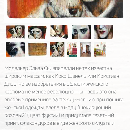
Модельер Эльза Скиапарелли не так известна
широким массам, как Коко Шанель или Кристиан
Диор, но ее изобретения в области женского
костюма не менее революционны - ведь это она
впервые применила застежку-молнию при пошиве
женской одежды, ввела в моду "шокирующий
розовый" ( цвет фуксии) и придумала газетный
принт, флакон духов в виде женского силуэта и